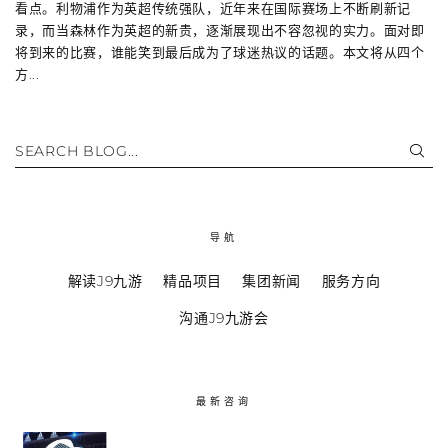
看点。利物浦作为英超传统强队，近年来在国际赛场上不断刷新记
录，而当森林作为英超的新贵，逐渐展现出不容忽视的实力。面对即
将到来的比赛，谁能笑到最后成为了球迷热议的话题。本文将从四个
方...
SEARCH BLOG...
导航
解读J9九游
精品项目
集团新闻
服务方向
沟通J9九游会
最新咨询