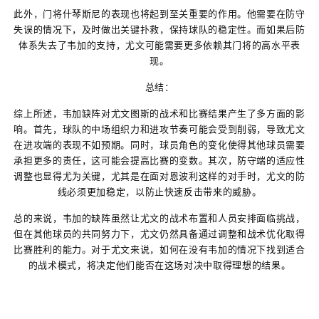
此外，门将什琴斯尼的表现也将起到至关重要的作用。他需要在防守
失误的情况下，及时做出关键扑救，保持球队的稳定性。而如果后防
体系失去了韦加的支持，尤文可能需要更多依赖其门将的高水平表
现。
总结：
综上所述，韦加缺阵对尤文图斯的战术和比赛结果产生了多方面的影
响。首先，球队的中场组织力和进攻节奏可能会受到削弱，导致尤文
在进攻端的表现不如预期。同时，球员角色的变化使得其他球员需要
承担更多的责任，这可能会提高比赛的变数。其次，防守端的适应性
调整也显得尤为关键，尤其是在面对恩波利这样的对手时，尤文的防
线必须更加稳定，以防止快速反击带来的威胁。
总的来说，韦加的缺阵虽然让尤文的战术布置和人员安排面临挑战，
但在其他球员的共同努力下，尤文仍然具备通过调整和战术优化取得
比赛胜利的能力。对于尤文来说，如何在没有韦加的情况下找到适合
的战术模式，将决定他们能否在这场对决中取得理想的结果。