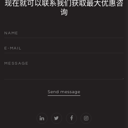
现在就可以联系我们获取最大优惠咨
询
NAME
E-MAIL
MESSAGE
Send message