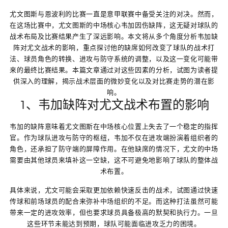
尤文图斯与恩波利的比赛一直是意甲联赛中备受关注的对决。然而，
在这场比赛中，尤文图斯的中场核心韦加因伤缺阵，这无疑对球队的
战术布局及比赛结果产生了深远影响。本文将从多个角度分析韦加缺
阵对尤文战术的影响，重点探讨他的缺席如何改变了球队的战术打
法、球员角色的转换、进攻与防守系统的调整，以及这一变化可能带
来的最终比赛结果。本篇文章通过对这些因素的分析，试图为读者提
供深入的理解，揭示战术层面的微妙变化以及对比赛走势的潜在影
响。
1、韦加缺阵对尤文战术布置的影响
韦加的缺阵意味着尤文图斯在中场核心位置上失去了一个稳定的指挥
官。作为球队进攻与防守的枢纽，韦加不仅在进攻端扮演着组织者的
角色，还承担了防守端的屏障作用。在他缺席的情况下，尤文的中场
需要由其他球员来填补这一空缺，这不可避免地影响了球队的整体战
术布置。
具体来说，尤文可能会采取更加依赖快速反击的战术，试图通过快速
传球和前场球员的配合来弥补中场组织的不足。而这种打法虽然可能
带来一定的进攻效率，但也要求球员具备极高的默契和执行力。一旦
这些环节未能达到预期，球队可能面临进攻乏力的困境。