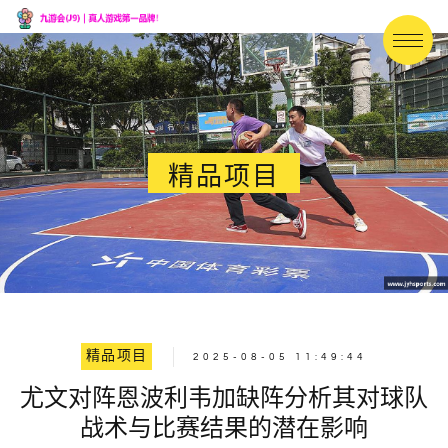
精品项目
精品项目
2025-08-05 11:49:44
尤文对阵恩波利韦加缺阵分析其对球队
战术与比赛结果的潜在影响