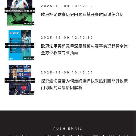
2025-12-09 13:42:32
欧洲杯足球赛历史回顾及其开赛时间详细介绍
2025-12-09 12:12:52
欧冠法甲英超意甲深度解析与赛事实况趋势全景
全方位权威专业指南
2025-12-09 10:42:07
探究波切蒂诺为何最终选择执教热刺而非其他豪
门球队的深层原因解析
PUSH EMAIL