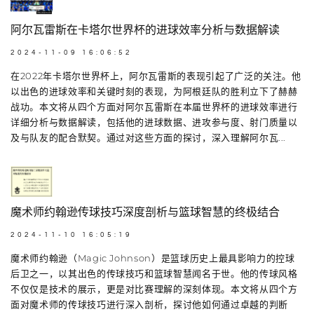
阿尔瓦雷斯在卡塔尔世界杯的进球效率分析与数据解读
2024-11-09 16:06:52
在2022年卡塔尔世界杯上，阿尔瓦雷斯的表现引起了广泛的关注。他
以出色的进球效率和关键时刻的表现，为阿根廷队的胜利立下了赫赫
战功。本文将从四个方面对阿尔瓦雷斯在本届世界杯的进球效率进行
详细分析与数据解读，包括他的进球数据、进攻参与度、射门质量以
及与队友的配合默契。通过对这些方面的探讨，深入理解阿尔瓦...
魔术师约翰逊传球技巧深度剖析与篮球智慧的终极结合
2024-11-10 16:05:19
魔术师约翰逊（Magic Johnson）是篮球历史上最具影响力的控球
后卫之一，以其出色的传球技巧和篮球智慧闻名于世。他的传球风格
不仅仅是技术的展示，更是对比赛理解的深刻体现。本文将从四个方
面对魔术师的传球技巧进行深入剖析，探讨他如何通过卓越的判断