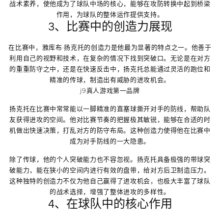
战术素养，使他成为了球队中场的核心，能够在攻防转换中起到桥梁
作用，为球队的整体运作提供支持。
3、比赛中的创造力展现
在比赛中，雅库布·扬克托的创造力是他最为显著的特点之一。他善于
利用自己的视野和技术，在复杂的情况下找到突破口。无论是在对方
的重重防守之中，还是在快速反击中，扬克托总能通过灵活的跑位和
精准的传球，制造出有威胁的进攻机会。
j9真人游戏第一品牌
扬克托在比赛中常常能以一脚精准的直塞球撕开对手的防线，帮助队
友获得进攻的空间。他对比赛节奏的把握极其敏锐，能够在合适的时
机做出快速决策，打乱对方的防守布局。这种创造力使得他在比赛中
成为对手防线的一大隐患。
除了传球，他的个人突破能力也不容忽视。扬克托具备极强的带球突
破能力，能在狭小的空间内进行有效的盘带，给对方后卫制造压力。
这种独特的创造力不仅为他自己赢得了进攻机会，也极大丰富了球队
的战术选择，增强了整体进攻的多样性。
4、在球队中的核心作用