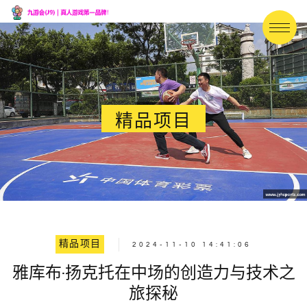
精品项目
精品项目
2024-11-10 14:41:06
雅库布·扬克托在中场的创造力与技术之
旅探秘