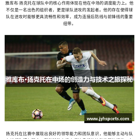
雅库布·扬克托在球队中的核心作用体现在他在中场的调度能力上。他
不仅是一名出色的组织者，更是球队进攻的发起者。他的存在使得球
队在进攻时能够更具流畅性和效率，成为连接后防线与前锋线的重要
纽带。
扬克托在比赛中展现出良好的领导能力和团队意识，他能够主动与队